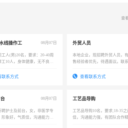
查
水线操作工
08月07日
外贸人员
工人(男)20名，要求：20-40周
本地企业，现招聘外贸人员，
焊工10人，身体健康，无不良嗜
售经验者优先，待遇面议。联
：4500-7000元，标准八人间住
费发放劳保用品，两班倒，每月
看联系方式
查看联系方式
时发放工资，工作时间10小时
前台
08月07日
工艺品导购
所聘护士及前台，女，非医学专
工艺品导购10名，要求;18-35
，形象好，气质佳，沟通能力
佳，沟通能力强，有团队合作
试，周日休息。
上进心，有工作经验者优先！