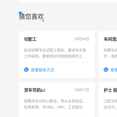
猜您喜欢
切配工
08月08日
车间流
饭店招聘专业切配工两名，要求有丰富
招聘车间
工作经验，能够很好的协助厨师的工
岁，电
作。包吃住，每月有公休，工资3500-
好。薪资
4500。
宿，免
查看联系方式
查
25号准
货车司机b2
08月07日
护士 
招聘货车司机b2数名，带从业资格证，
口腔诊
吃苦耐劳，开6米8，9米6，工资面议
业也可
强。面