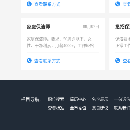
查看联系方式
查
家庭保洁师
08月07日
家庭保洁师。要求：50周岁以下、女
保洁要
性、干净利索，月薪4000+，工作轻松，
正常工
时间灵活，不需坐班，适合宝妈、全职
责任心
太太等。
录，客
查看联系方式
查
懂电脑
能力，
栏目导航:
职位搜索
简历中心
名企展示
一句话
套餐标准
金币充值
意见建议
联系我