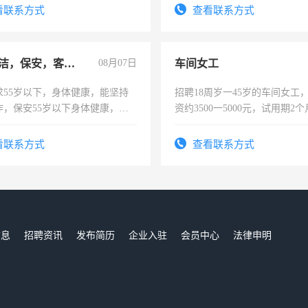
看联系方式
查看联系方式
急招保洁，保安，客服，工程
08月07日
车间女工
求55岁以下，身体健康，能坚持
招聘18周岁一45岁的车间女工
作，保安55岁以下身体健康，有
资约3500一5000元，试用期2
形象端庄，遵纪守法，无犯罪记
险，有年薪假，年底福利
服要求45岁以下高中以上文化，
看联系方式
查看联系方式
工作认真，性格开朗有良好沟通
工程，懂水电维修。
信息
招聘资讯
发布简历
企业入驻
会员中心
法律申明
们