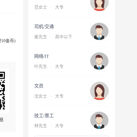
范女士
·
大专
司机/交通
崔先生
·
高中以下
10金币)
网络/IT
叶先生
·
大专
文员
沈女士
·
大专
技工/普工
息
林先生
·
大专